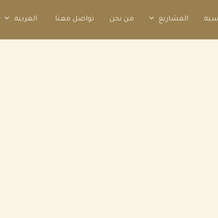
سية
المشاريع
من نحن
تواصل معنا
العربية
التطوير العقاري
كيف تختار منزل أحلامك في
المدينة المنورة؟
30 أكتوبر 2025